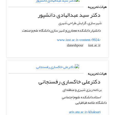
هیات تحریریه
دکتر سید عبدالهادی دانشپور
شهرسازی، گرایش طراحی شهری
دانشیار دانشکده معماری و شهر سازی دانشگاه علم و صنعت
www.iust.ac.ir/content/9924/
iust.ac.ir
daneshpour
هیات تحریریه
دکترعلی خاکساری رفسنجانی
برنامه ریزی شهری و منطقه ای
استاددانشکده علوم اجتماعی
دانشگاه علامه طباطبایی
aris.atu.ac.ir/khaksari