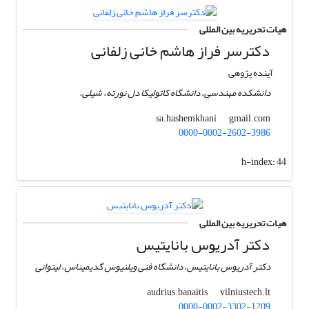
هیات تحریریه بین المللی
دکترسر فراز هاشم خانی زلفانی
آینده پژوهی
دانشکده مهندسی، دانشگاه کاتولیکا دل نورته، شیلی.
gmail.com
sa.hashemkhani
0000-0002-2602-3986
h-index:
44
هیات تحریریه بین المللی
دکتر آدریوس بانایتیس
دکتر آدریوس بانایتیس، دانشگاه فنی ویلنیوس گدیمیناس، لیتوانی
vilniustech.lt
audrius.banaitis
0000-0002-3302-1209