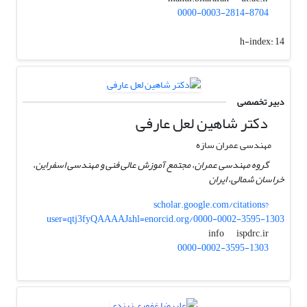
0000-0003-2814-8704
h-index:
14
دبیر تخصصی
دکتر شاهین لعل عارفی
مهندسی عمران سازه
گروه مهندسی عمران، مجتمع آموزش عالی فنی و مهندسی اسفراین،
خراسان شمالی، ایران
scholar.google.com/citations?
user=qtj3fyQAAAAJ&hl=enorcid.org/0000-0002-3595-1303
ispdrc.ir
info
0000-0002-3595-1303