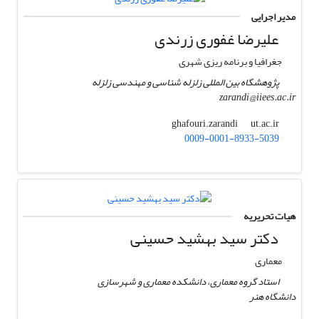
مدیر اجرایی
علیرضا غفوری زرندی
جغرافیا و برنامه ریزی شهری
پژوهشگاه بین المللی زلزله شناسی و مهندسی زلزله
zarandi@iiees.ac.ir
ut.ac.ir
ghafouri.zarandi
0009-0001-8933-5039
هیات تحریریه
دکتر سید بهشید حسینی
معماری
استاد گروه معماری، دانشکده معماری و شهرسازی
دانشگاه هنر