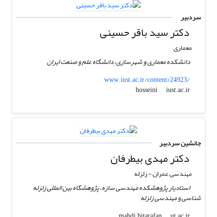
سردبیر
دکتر سید باقر حسینی
معماری
دانشکده معماری و شهرسازی، دانشگاه علم و صنعت ایران
www.iust.ac.ir/content/24923/
iust.ac.ir
hosseini
جانشین سردبیر
دکتر مهدی بیطرفان
مهندسی عمران - زلزله
استادیار پژوهشکده مهندسی سازه، پژوهشگاه بین المللی زلزله
شناسی و مهندسی زلزله
ut.ac.ir
mahdi.bitarafan