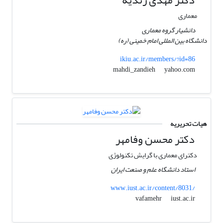
معماری
دانشیار گروه معماری
دانشگاه بین المللی امام خمینی (ره)
ikiu.ac.ir/members/?id=86
yahoo.com
mahdi_zandieh
هیات تحریریه
دکتر محسن وفامهر
دکترای معماری با گرایش تکنولوژی
استاد دانشگاه علم و صنعت ایران
www.iust.ac.ir/content/8031/
iust.ac.ir
vafamehr