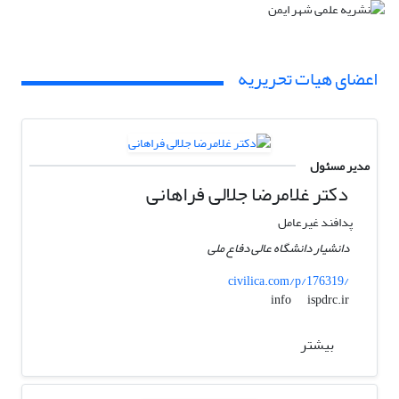
اعضای هیات تحریریه
مدیر مسئول
دکتر غلامرضا جلالی فراهانی
پدافند غیرعامل
دانشیار دانشگاه عالی دفاع ملی
civilica.com/p/176319/
ispdrc.ir
info
بیشتر