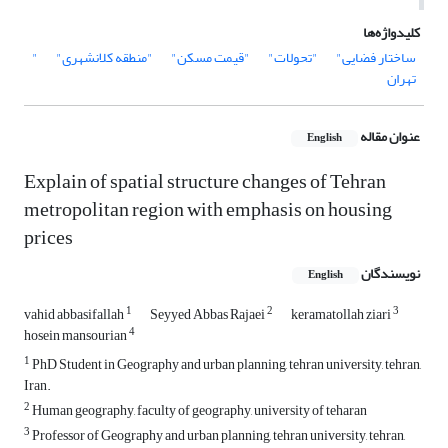
کلیدواژه‌ها
ساختار فضایی"
"تحولات"
"قیمت مسکن"
"منطقه کلانشهری"
"
تهران
عنوان مقاله
English
Explain of spatial structure changes of Tehran
metropolitan region with emphasis on housing
prices
نویسندگان
English
1
2
3
vahid abbasifallah
Seyyed Abbas Rajaei
keramatollah ziari
4
hosein mansourian
1
PhD Student in Geography and urban planning, tehran university, tehran,
Iran.
2
Human geography, faculty of geography, university of teharan
3
Professor of Geography and urban planning, tehran university, tehran,