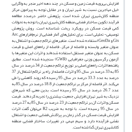
افزایش بی‌رویه قیمت زمین و مسکن در چند دهه اخیر منجر به واگرایی
خیل مهاجرین نسبت به شهر تهران و در مقابل توجه به پیرامون مرکز
منطقه کلان‌شهری تهران شده است. پژوهش حاضر درصدد مطالعه
فرآیند تکوین ساختار فضایی منطقه کلان‌شهری تهران با توجه به تحولات
کمی قیمت مسکن در رویکرد ریخت شناسانه است. روش پژوهش
توصیفی- تحلیلی است. برای تحلیل‌های آمار فضایی از نرم‌افزارهای Arc
Gis و GeoDa استفاده شده است. متغیرهای تراکم جمعیت و اشتغال به
عنوان متغیر وابسته و فاصله از مرکز، فاصله از راه‌های اصلی و قیمت
مسکن به عنوان متغیر مستقل استفاده شده‌اند و اثرات این متغیرها با
آزمون رگرسیون وزنی جغرافیایی (GWR) سنجیده شده است. مطابق
یافته‌ها اثرات راه‌های اصلی بر توزیع تراکم جمعیت از 34 درصد در سال
85 به 33 درصد در سال 95 و اثرات فاصله از راه بر تراکم اشتغال از 37
درصد به عدد 33.3 درصد در سال 95 رسیده که روند کاهشی را طی
می‌کند. اثر فاصله از مرکز بر تراکم جمعیت از 18.8 درصد در سال 85 به
عدد 26.7 درصد در سال 95 رسیده است، بدین معنی که شهرهای
نزدیک به شهر تهران افزایش جمعیت بیشتری را تجربه کرده‌اند. قیمت
مسکن و اثرات آن بر تراکم جمعیت از 23 درصد در سال 85 به 27 درصد
در سال 95 رسیده است. با توجه به ضریب R2 می‌توان گفت اثرات
افزایش قیمت مسکن در گذر زمان بر پراکنش فضایی جمعیت و اشتغال
نقشی فزآینده دارد و سهم مهمی در تغییرات ساختار فضایی منطقه
کلانشهری تهران گذاشته است.