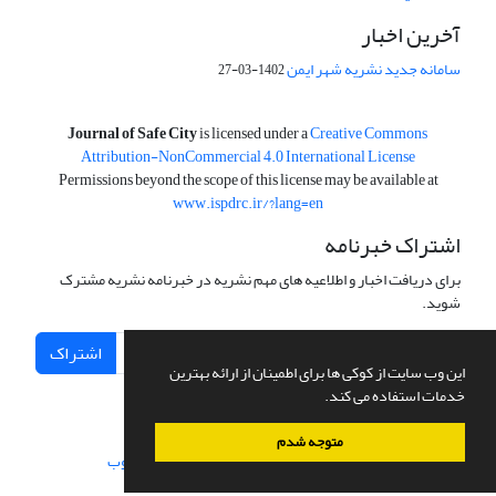
آخرین اخبار
سامانه جدید نشریه شهر ایمن
1402-03-27
is licensed under a
Creative Commons
Journal of Safe City
Attribution-NonCommercial 4.0 International License
Permissions beyond the scope of this license may be available at
www.ispdrc.ir/?lang=en
اشتراک خبرنامه
برای دریافت اخبار و اطلاعیه های مهم نشریه در خبرنامه نشریه مشترک
شوید.
اشتراک
این وب سایت از کوکی ها برای اطمینان از ارائه بهترین
خدمات استفاده می کند.
متوجه شدم
سامانه مدیریت نشریات علمی.
طراحی و پیاده سازی از
سیناوب