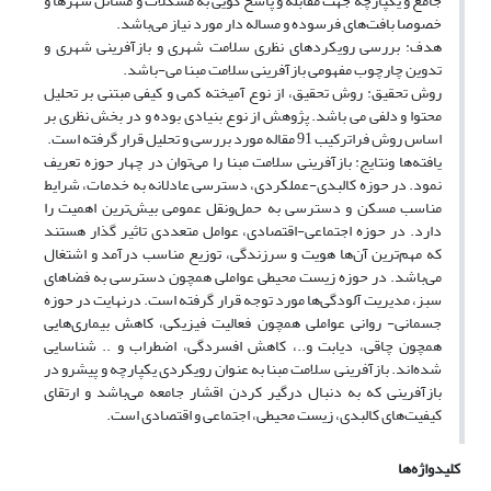
جامع و یکپارچه جهت مقابله و پاسخ گویی به مشکلات و مسائل شهرها و
خصوصا بافت‌های فرسوده و مساله دار مورد نیاز می‌باشد.
هدف: بررسی رویکردهای نظری سلامت شهری و بازآفرینی شهری و
تدوین چارچوب مفهومی بازآفرینی سلامت مبنا می-باشد.
روش تحقیق: روش تحقیق، از نوع آمیخته کمی و کیفی مبتنی بر تحلیل
محتوا و دلفی می باشد. پژوهش از نوع بنیادی بوده و در بخش نظری بر
اساس روش فراترکیب 91 مقاله مورد بررسی و تحلیل قرار گرفته است.
یافته‌ها ونتایج: بازآفرینی سلامت مبنا را می‌توان در چهار حوزه تعریف
نمود. در حوزه کالبدی-عملکردی، دسترسی عادلانه به خدمات، شرایط
مناسب مسکن و دسترسی به حمل‌ونقل عمومی بیش‌ترین اهمیت را
دارد. در حوزه اجتماعی-اقتصادی، عوامل متعددی تاثیر گذار هستند
که مهم‌ترین آن‌ها هویت و سرزندگی، توزیع مناسب درآمد و اشتغال
می‌باشد. در حوزه زیست محیطی عواملی همچون دسترسی به فضاهای
سبز، مدیریت آلودگی‌ها مورد توجه قرار گرفته است. درنهایت در حوزه
جسمانی- روانی عواملی همچون فعالیت فیزیکی، کاهش بیماری‌هایی
همچون چاقی، دیابت و..، کاهش افسردگی، اضطراب و .. شناسایی
شده‌اند. بازآفرینی سلامت مبنا به عنوان رویکردی یکپارچه و پیشرو در
بازآفرینی که به دنبال درگیر کردن اقشار جامعه می‌باشد و ارتقای
کیفیت‌ها‌ی کالبدی، زیست محیطی، اجتماعی و اقتصادی است.
کلیدواژه‌ها