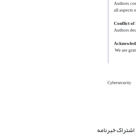
Authors con
all aspects 
Conflict of
Authors decl
Acknowled
We are grate
Cybersecurity
اشتراک خبرنامه