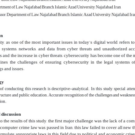
rtment of Law, Najafabad Branch, Islamic Azad University, Najafabad, Iran
ssor, Department of Law, Najafabad Branch, Islamic Azad University, Najafabad, Ira
on
y, as one of the most important issues in today's digital world, refers t
n systems, networks, and data from cyber threats and unauthorized a
 and the increase in cyber threats, cybersecurity has become one of the m
nes the challenges of ensuring cybersecurity in the legal systems of
s and issues.
gy
 conducting this research is descriptive-analytical. In this study, special atte
ructure, and public education. Accurate recognition of the challenges and weaknesse
tion.
 discussion
o the results of this study, the first major challenge was the lack of a c
computer crime law was passed in Iran, this law failed to cover all new t
ormulate appropriate laws in this field due to political and economic cris