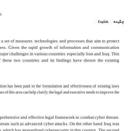
n
چکیده
English
o a set of measures, technologies, and processes that aim to protect
ccess. Given the rapid growth of information and communication
ajor challenges in various countries, especially Iran and Iraq. This
 these two countries, and its findings have shown the existing
ntion has been paid to the formulation and effectiveness of existing laws,
s of this area can help clarify the legal and executive needs to improve the
omprehensive and effective legal framework to combat cyber threats.
hreats such as advanced cyber attacks. On the other hand, Iraq was
es, which has jeopardized cybersecurity in this country. The second