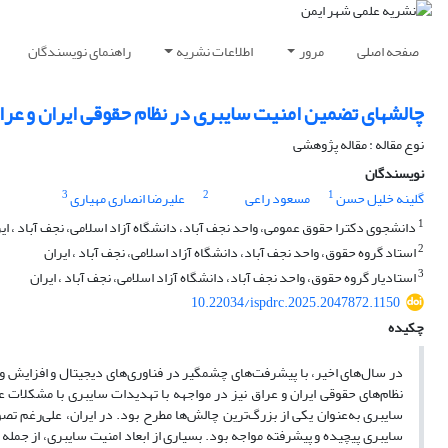
صفحه اصلی
مرور
اطلاعات نشریه
راهنمای نویسندگان
چالشهای تضمین امنیت سایبری در نظام حقوقی ایران و عرا
نوع مقاله : مقاله پژوهشی
نویسندگان
3
2
1
گلینه خلیل حسن
مسعود راعی
علیرضا انصاری مهیاری
1
دانشجوی دکترا حقوق عمومی، واحد نجف آباد، دانشگاه آزاد اسلامی، نجف آباد ، ای
2
استاد گروه حقوق، واحد نجف آباد، دانشگاه آزاد اسلامی، نجف آباد ، ایران
3
استادیار گروه حقوق، واحد نجف آباد، دانشگاه آزاد اسلامی، نجف آباد ، ایران
10.22034/ispdrc.2025.2047872.1150
چکیده
در سال‌های اخیر، با پیشرفت‌های چشمگیر در فناوری‌های دیجیتال و افزایش 
نظام‌های حقوقی ایران و عراق نیز در مواجهه با تهدیدات سایبری با مشکلات ع
سایبری به‌عنوان یکی از بزرگ‌ترین چالش‌ها مطرح بود. در ایران، علی‌رغم تصو
سایبری پیچیده و پیشرفته مواجه بود. بسیاری از ابعاد امنیت سایبری، از جمله