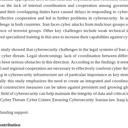
as the lack of internal coordination and cooperation among government
s and their overlapping duties have caused delays in responding to cyber 
ffective cooperation and led to further problems in cybersecurity. In ad
lenge in both countries. Iran faces cyber attacks from malicious groups a
ence of terrorist groups. Other key challenges include weak technical i
ed specialized training in this area to increase their capabilities against cy
 study showed that cybersecurity challenges in the legal systems of Iran 
o cyber threats. Legal shortcomings, lack of coordination between differe
 been serious obstacles in this direction. According to the findings, it s
al and regional cooperation are necessary to effectively confront cyber th
g in cybersecurity infrastructure are of particular importance as key str
nally, this study emphasizes the need to create an integrated and coordina
nd constructive measures can be taken against persistent and growing glob
 field of cybersecurity can help maintain the integrity of data and critical i
Cyber ​​Threats, Cyber Crimes, Ensuring Cybersecurity, Iranian law, Iraqi 
 funding support.
ontribution