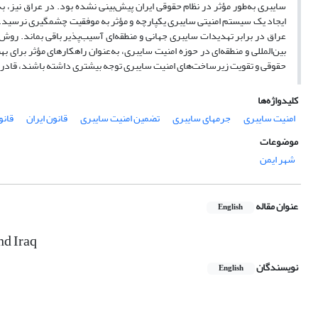
سایبری به‌طور مؤثر در نظام حقوقی ایران پیش‌بینی نشده بود. در عراق نیز، 
ایجاد یک سیستم امنیتی سایبری یکپارچه و مؤثر به موفقیت چشمگیری نرسید. بهع
عراق در برابر تهدیدات سایبری جهانی و منطقه‌ای آسیب‌پذیر باقی بماند. رو
بین‌المللی و منطقه‌ای در حوزه امنیت سایبری، به‌عنوان راهکارهای مؤثر برای
حقوقی و تقویت زیرساخت‌های امنیت سایبری توجه بیشتری داشته باشند، قادر خوا
کلیدواژه‌ها
امنیت سایبری
جرمهای سایبری
تضمین امنیت سایبری
قانون ایران
قانو
موضوعات
شهر ایمن
عنوان مقاله
English
nd Iraq
نویسندگان
English