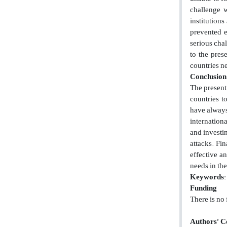
challenge w
institution
prevented e
serious chal
to the pres
countries ne
Conclusion
The present
countries t
have always
internation
and investin
attacks. Fi
effective a
needs in the
Keywords
:
Funding
There is no
Authors
’
C