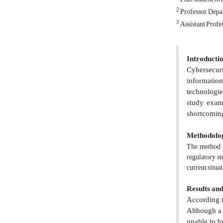
2
Professor, Depa
3
Assistant Profe
Introducti
Cybersecurit
informatio
technologies
study exami
shortcoming
Methodolo
The method of
regulatory st
current situa
Results and
According t
Although a 
unable to f