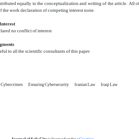
tributed equally to the conceptualization and writing of the article. All
of the work declaration of competing interest none.
 Interest
ared no conflict of interest.
gments
ful to all the scientific consultants of this paper.
Cybercrimes
Ensuring Cybersecurity
Iranian Law
Iraqi Law