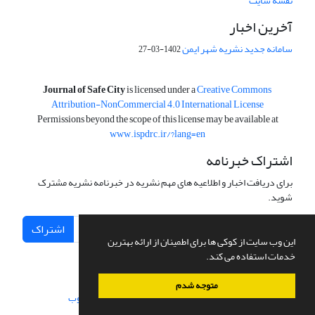
نقشه سایت
آخرین اخبار
سامانه جدید نشریه شهر ایمن
1402-03-27
is licensed under a
Creative Commons
Journal of Safe City
Attribution-NonCommercial 4.0 International License
Permissions beyond the scope of this license may be available at
www.ispdrc.ir/?lang=en
اشتراک خبرنامه
برای دریافت اخبار و اطلاعیه های مهم نشریه در خبرنامه نشریه مشترک
شوید.
اشتراک
این وب سایت از کوکی ها برای اطمینان از ارائه بهترین
خدمات استفاده می کند.
متوجه شدم
سامانه مدیریت نشریات علمی.
طراحی و پیاده سازی از
سیناوب