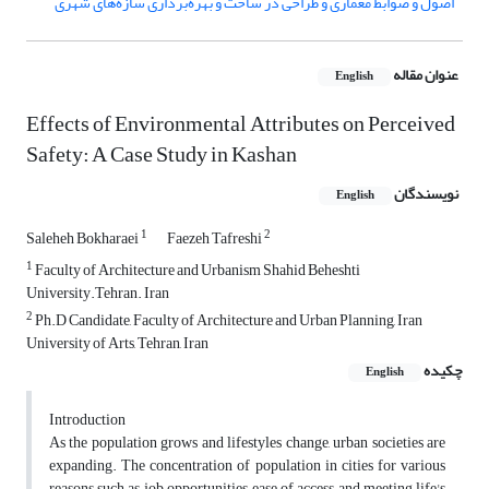
اصول و ضوابط معماری و طراحی در ساخت و بهره‌برداری سازه‌های شهری
عنوان مقاله
English
Effects of Environmental Attributes on Perceived
Safety: A Case Study in Kashan
نویسندگان
English
1
2
Saleheh Bokharaei
Faezeh Tafreshi
1
Faculty of Architecture and Urbanism Shahid Beheshti
University.Tehran. Iran
2
Ph.D Candidate, Faculty of Architecture and Urban Planning, Iran
University of Arts, Tehran, Iran
چکیده
English
Introduction
As the population grows and lifestyles change, urban societies are
expanding. The concentration of population in cities for various
reasons such as job opportunities, ease of access and meeting life's