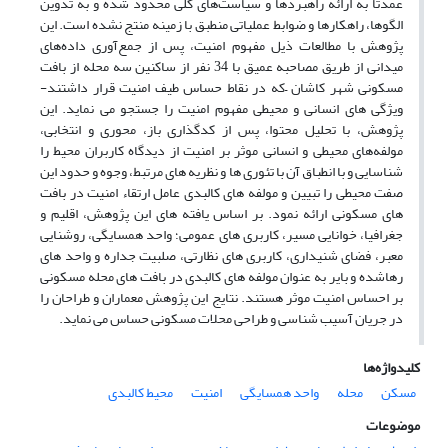
عمدتا به ارائه راهبردها و سیاست‌های کلی محدود شده و به تدوین
الگوها، راهکارها و ضوابط عملیاتی منطبق با زمینه منتج نشده است. این
پژوهش با مطالعات ذیل مفهوم امنیت، پس از جمع‌آوری داده‌های
میدانی از طریق مصاحبه عمیق با 34 نفر از ساکنین سه محله از بافت‌
مسکونی شهر کاشان –که در نقاط حساس طیف امنیت قرار داشتند-
ویژگی های انسانی و محیطی مفهوم امنیت را جستجو می نماید. این
پژوهش، با تحلیل محتوا، پس از کدگذاری باز، محوری و انتخابی،
مولفه‌های محیطی و انسانی موثر بر امنیت از دیدگاه کاربران محیط را
شناسایی و با انطباق آن با تئوری ها و نظریه های مرتبط، وجوه و حدود این
صفت محیطی را تبیین و مولفه های کالبدی عامل ارتقاء امنیت در بافت
های مسکونی ارائه نمود. بر اساس یافته های این پژوهش، اقلیم و
جغرافیا، خوانایی مسیر، کاربری های عمومی؛ واحد همسایگی، روشنایی
معبر، فضای شنیداری، کاربری های نظارتی، صلبیت جداره و واحد های
رهاشده و بایر به عنوان مولفه های کالبدی در بافت های محله مسکونی
بر احساس امنیت موثر هستند. نتایج این پژوهش معماران و طراحان را
در جریان آسیب شناسی و طراحی محلات مسکونی حساس می نماید.
کلیدواژه‌ها
مسکن
محله
واحد همسایگی
امنیت
محیط کالبدی
موضوعات