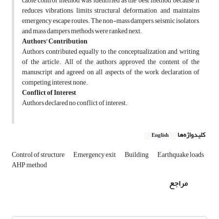
cable control method was identified as the best method because it
reduces vibrations, limits structural deformation, and maintains
emergency escape routes. The non-mass dampers, seismic isolators,
and mass dampers methods were ranked next.
Authors
’
Contribution
Authors contributed equally to the conceptualization and writing
of the article. All of the authors approved the content of the
manuscript and agreed on all aspects of the work declaration of
competing interest none.
Conflict of Interest
Authors declared no conflict of interest.
کلیدواژه‌ها
English
Control of structure
Emergency exit
Building
Earthquake loads
AHP method
مراجع