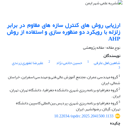
ارزیابی روش های کنترل سازه های مقاوم در برابر
زلزله با رویکرد دو منظوره سازی و استفاده از روش
AHP
نوع مقاله : مقاله پژوهشی
نویسندگان
2
1
شاهین لعل عارفی
حسین حاتمی نژاد
علیرضا غفوری زرندی
3
1
گروه مهندسی عمران، مجتمع آموزش عالی فنی و مهندسی اسفراین، خراسان
شمالی، ایران
2
گروه جغرافیا و برنامه ریزی شهری دانشکده جغرافیا، دانشگاه تهران، تهران،
ایران .
3
گروه جغرافیا و برنامه ریزی شهری، پردیس بین المللی کاسپین دانشگاه
تهران، گیلان، رضوانشهر، ایران
10.22034/ispdrc.2025.2041500.1133
چکیده