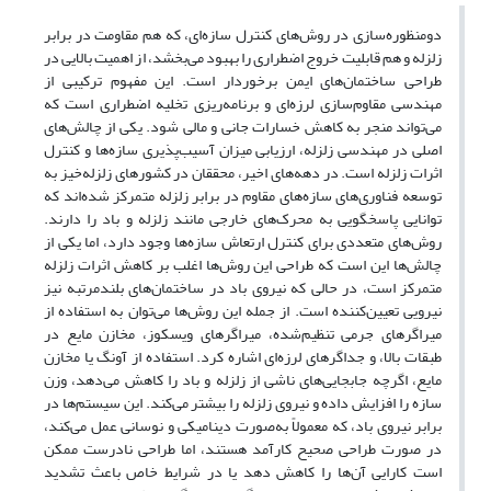
دومنظوره‌سازی در روش‌های کنترل سازه‌ای، که هم مقاومت در برابر
زلزله و هم قابلیت خروج اضطراری را بهبود می‌بخشد، از اهمیت بالایی در
طراحی ساختمان‌های ایمن برخوردار است. این مفهوم ترکیبی از
مهندسی مقاوم‌سازی لرزه‌ای و برنامه‌ریزی تخلیه اضطراری است که
می‌تواند منجر به کاهش خسارات جانی و مالی شود. یکی از چالش‌های
اصلی در مهندسی زلزله، ارزیابی میزان آسیب‌پذیری سازه‌ها و کنترل
اثرات زلزله است. در دهه‌های اخیر، محققان در کشورهای زلزله‌خیز به
توسعه فناوری‌های سازه‌های مقاوم در برابر زلزله متمرکز شده‌اند که
توانایی پاسخگویی به محرک‌های خارجی مانند زلزله و باد را دارند.
روش‌های متعددی برای کنترل ارتعاش سازه‌ها وجود دارد، اما یکی از
چالش‌ها این است که طراحی این روش‌ها اغلب بر کاهش اثرات زلزله
متمرکز است، در حالی که نیروی باد در ساختمان‌های بلندمرتبه نیز
نیرویی تعیین‌کننده است. از جمله این روش‌ها می‌توان به استفاده از
میراگرهای جرمی تنظیم‌شده، میراگرهای ویسکوز، مخازن مایع در
طبقات بالا، و جداگرهای لرزه‌ای اشاره کرد. استفاده از آونگ یا مخازن
مایع، اگرچه جابجایی‌های ناشی از زلزله و باد را کاهش می‌دهد، وزن
سازه را افزایش داده و نیروی زلزله را بیشتر می‌کند. این سیستم‌ها در
برابر نیروی باد، که معمولاً به‌صورت دینامیکی و نوسانی عمل می‌کند،
در صورت طراحی صحیح کارآمد هستند، اما طراحی نادرست ممکن
است کارایی آن‌ها را کاهش دهد یا در شرایط خاص باعث تشدید