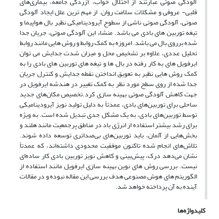
آلودگی صوتی عبارتند از اختلال خواب، آزردگی جامعه، بیماری‌های
قلبی- عروقی و مشکلات سلامت روان. از مهم ترین علل ایجاد آلودگی
صوتی، آلودگی صوتی ناشی از سطوح آیرودینامیکی نظیر بال هواپیما و
تیغه توربین های بادی می باشد. منشاء این آلودگی صوتی، جریان جدا
شده برروی بال می باشد. امروزه به کمک روابط و روش هایی مانند روابط
تحلیل عددی، علاوه بر تشخیص محل و میزان شدت جدایش می توان
ایرفویل های به کار رفته در بال ها و تیغه های توربین های بادی را به
کمک روش هایی نظیر به تعویق انداختن نقطه جدایش و کنترل جریان
جدا شده از روی سطح مورد نظر به کمک تغییر در هندشه ایرفویل در
جهت کاهش آلودگی صوتی بهینه سازی کرد.تخصیص مکان‌های جدید
ساحلی برای توربین‌های بادی، عمدتاً به دلیل تولید نویز آیرودینامیکی
توسط توربین‌های بادی، به یک مشکل جدی تبدیل شده است. به ویژه
برای رشد بیشتر استفاده از انرژی باد در مناطق پرجمعیت مانند هلند و
بخش‌هایی از آلمان، باید توربین‌های بی‌صداتری توسعه داده شوند.
تلاش‌های انجام شده تاکنون موفقیت محدودی داشته‌اند، که عمدتاً
نشان می‌دهد درک، پیش‌بینی و کاهش نویز توربین بادی کار ساده‌ای
نیست. بررسی روش های نوین بهینه سازی ایرفویل مانند استفاده از
الگوریتم های هوش مصنوعی هدف بررسی این مقاله نبوده و در مقالات
آینده به آن پرداخته خواهد شد.
کلیدواژه‌ها