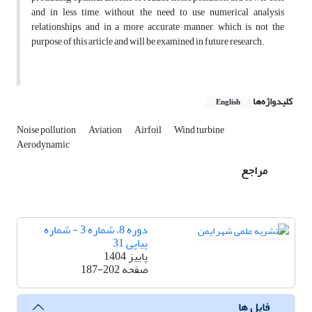
and in less time, without the need to use numerical analysis
relationships, and in a more accurate manner, which is not the
purpose of this article and will be examined in future research.
کلیدواژه‌ها
English
Noise pollution
Aviation
Airfoil
Wind turbine
Aerodynamic
مراجع
دوره 8، شماره 3 - شماره
پیاپی 31
پاییز 1404
صفحه
187-202
فایل ها