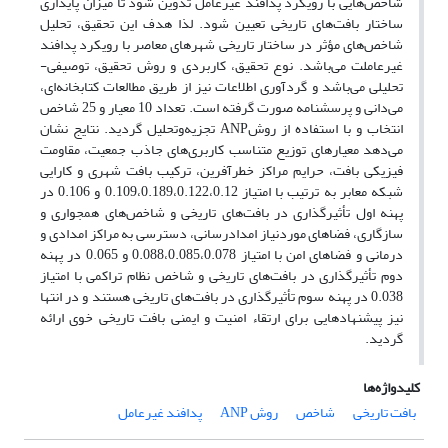
شاخص‌هایی با رویکرد پدافند غیرعامل تدوین شود تا میزان پایداری
ساختار بافت‌های تاریخی تعیین شود. لذا هدف این تحقیق، تحلیل
شاخص‌های مؤثر در ساختار تاریخی شهر‌های معاصر با رویکرد پدافند
غیرعاملت می‌باشد. نوع تحقیق، کاربردی و روش تحقیق، توصیفی-
تحلیلی می‌باشد و گردآوری اطلاعات نیز از طریق مطالعات کتابخانه‌ای،
می‌دانی و پرسشنامه صورت گرفته است. تعداد 10 معیار و 25 شاخص
انتخاب و با استفاده از روشANP تجزیه‌وتحلیل گردید. نتایج نشان
می‌دهد معیار‌های توزیع متناسب کاربری‌های جاذب جمعیت، مقاومت
فیزیکی بافت، حرایم مراکز خطرآفرین، ترکیب بافت شهری و کارایی
شبکه معابر به ترتیب با امتیاز 0.109،0.189،0.122،0.12 و 0.106 در
پهنه اول تأثیرگذاری در بافت‌های تاریخی و شاخص‌های همجواری و
سازگاری، فضا‌های موردنیاز امدادرسانی، دسترسی به مراکز امدادی و
درمانی و فضا‌های امن با امتیاز 0.088،0.085،0.078 و 0.065 در پهنه
دوم تأثیرگذاری در بافت‌های تاریخی و شاخص نظام تراکمی با امتیاز
0.038 در پهنه سوم تأثیرگذاری در بافت‌های تاریخی هستند و در انتها
نیز پیشنهاد‌هایی برای ارتقاء امنیت و ایمنی بافت تاریخی خوی ارائه
گردید.
کلیدواژه‌ها
بافت تاریخی
شاخص
روش ANP
پدافند غیرعامل