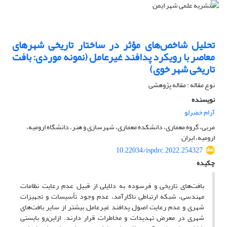
تحلیل شاخص‌های مؤثر در ساختار تاریخی شهر‌های
معاصر با رویکرد پدافند غیرعامل (نمونه موردی: بافت
تاریخی شهر خوی)
نوع مقاله : مقاله پژوهشی
نویسنده
آرام خضرلو
مربی، گروه معماری، دانشکده معماری، شهرسازی و هنر، دانشگاه ارومیه،
ارومیه، ایران
10.22034/ispdrc.2022.254327
چکیده
بافت‌های تاریخی و فرسوده به دلایلی از قبیل عدم رعایت نظامات
مهندسی، شبکه ارتباطی ناکارآمد، عدم وجود تأسیسات و تجهیزات
شهری و عدم رعایت اصول پدافند غیرعامل بیشتر از سایر بافت‌های
شهری در معرض تهدیدات و مخاطرات قرار دارند. ازاین‌رو بایستی