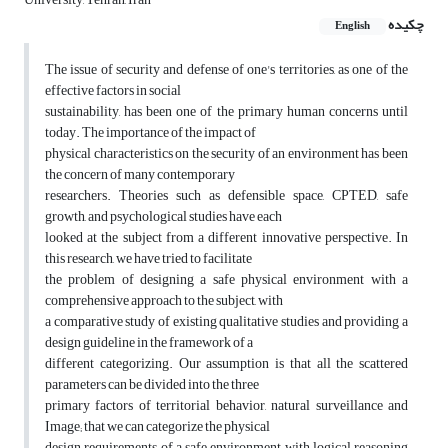
چکیده
English
The issue of security and defense of one's territories, as one of the
effective factors in social
sustainability, has been one of the primary human concerns until
today. The importance of the impact of
physical characteristics on the security of an environment has been
the concern of many contemporary
researchers. Theories such as defensible space, CPTED, safe
growth, and psychological studies have each
looked at the subject from a different innovative perspective. In
this research, we have tried to facilitate
the problem of designing a safe physical environment with a
comprehensive approach to the subject, with
a comparative study of existing qualitative studies and providing a
design guideline in the framework of a
different categorizing. Our assumption is that all the scattered
parameters can be divided into the three
primary factors of territorial behavior, natural surveillance and
Image; that we can categorize the physical
design requirements of a safe environment with logical reasoning