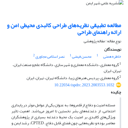
مطالعه تطبیقی نظریه‌های طراحی کالبدی محیطی امن و
ارائه راهنمای طراحی
نوع مقاله : مقاله پژوهشی
نویسندگان
2
1
1
خاطره همتی
محسن فیضی
نصر اسلامی مجاوری
1
گروه معماری، دانشکده معماری و شهرسازی، دانشگاه علم و صنعت ایران،
تهران، ایران
2
گروه معماری،‌ پردیس هنرهای زیبا، دانشگاه تهران، تهران، ایران
10.22034/ispdrc.2023.2003553.1032
چکیده
مسئله امنیت و دفاع از قلمروها، به عنوان یکی از عوامل موثر در پایداری
اجتماعی، از دغدغه‌های بشر نخستین تا امروز می‌باشد. اهمیت تاثیر
ویژگی‌های کالبدی بر امنیت یک محیط دغدغه بسیاری از پژوهشگران
معاصر بوده و نظریه‌هایی چون فضای قابل دفاع، CPTED، رشد ایمن و