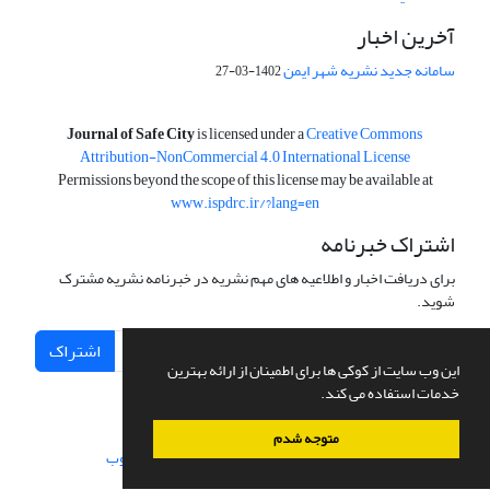
آخرین اخبار
سامانه جدید نشریه شهر ایمن
1402-03-27
is licensed under a
Creative Commons
Journal of Safe City
Attribution-NonCommercial 4.0 International License
Permissions beyond the scope of this license may be available at
www.ispdrc.ir/?lang=en
اشتراک خبرنامه
برای دریافت اخبار و اطلاعیه های مهم نشریه در خبرنامه نشریه مشترک
شوید.
اشتراک
این وب سایت از کوکی ها برای اطمینان از ارائه بهترین
خدمات استفاده می کند.
متوجه شدم
سامانه مدیریت نشریات علمی.
طراحی و پیاده سازی از
سیناوب