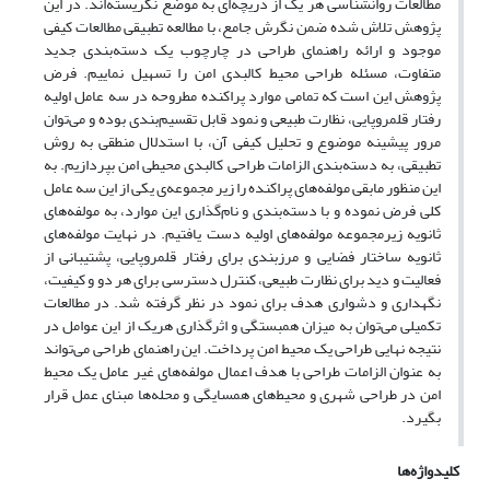
مطالعات روانشناسی هر یک از دریچه‌ای به موضع نگریسته‌اند. در این
پژوهش تلاش شده ضمن نگرش جامع، با مطالعه تطبیقی مطالعات کیفی
موجود و ارائه راهنمای طراحی در چارچوب یک دسته‌بندی جدید
متفاوت، مسئله طراحی محیط کالبدی امن را تسهیل نماییم. فرض
پژوهش این است که تمامی موارد پراکنده مطروحه در سه عامل اولیه
رفتار قلمروپایی، نظارت طبیعی و نمود قابل تقسیم‌بندی بوده و می‌توان
مرور پیشینه موضوع و تحلیل کیفی آن، با استدلال منطقی به روش
تطبیقی، به دسته‌بندی الزامات طراحی کالبدی محیطی امن بپردازیم. به
این منظور مابقی مولفه‌های پراکنده را زیر مجموعه‌ی یکی از این سه عامل
کلی فرض نموده و با دسته‌‌بندی و نام‌گذاری این موارد، به مولفه‌های
ثانویه زیرمجموعه مولفه‌های اولیه دست یافتیم. در نهایت مولفه‌های
ثانویه ساختار فضایی و مرزبندی برای رفتار قلمروپایی، پشتیبانی از
فعالیت و دید برای نظارت طبیعی، کنترل دسترسی برای هر دو و کیفیت،
نگهداری و دشواری هدف برای نمود در نظر گرفته شد. در مطالعات
تکمیلی می‌توان به میزان همبستگی و اثرگذاری هریک از این عوامل در
نتیجه نهایی طراحی یک محیط امن پرداخت. این راهنمای طراحی می‌تواند
به عنوان الزامات طراحی با هدف اعمال مولفه‌های غیر عامل یک محیط
امن در طراحی شهری و محیط‌های همسایگی و محله‌ها مبنای عمل قرار
بگیرد.
کلیدواژه‌ها