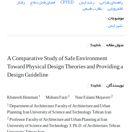
راهنمای طراحی
رشد ایمن
CPTED
فضای قابل دفاع
رفتار
قلمروپایی
نظارت طبیعی
موضوعات
شهر ایمن
عنوان مقاله
English
A Comparative Study of Safe Environment
Toward Physical Design Theories and Providing a
Design Guideline
نویسندگان
English
1
1
2
Khatereh Hemmati
Mohsen Faizi
Nasr Eslami Mojaveri
1
Department of Architecture, Faculty of Architecture and Urban
Planning, Iran University of Science and Technology, Tehran, Iran
2
Professor, Faculty of Architecture and Urban Planning at Iran
University of Science and Technology 3. Ph.D. of Architecture, Tehran
University, Tehran, Iran