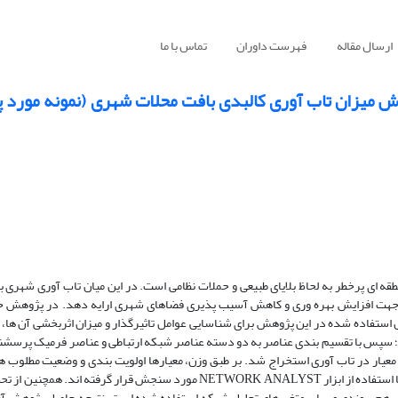
ارسال مقاله
فهرست داوران
تماس با ما
ش میزان تاب آوری کالبدی بافت محلات شهری (نمونه مورد 
ه ای پرخطر به لحاظ بلایای طبیعی و حملات نظامی است. در این میان تاب آوری شهری ب
یی جهت افزایش بهره وری و کاهش آسیب پذیری فضاهای شهری ارایه دهد. در پژوهش ح
فاده شده در این پژوهش برای شناسایی عوامل تاثیرگذار و میزان اثربخشی آن ها، 
است؛ سپس با تقسیم بندی عناصر به دو دسته عناصر شبکه ارتباطی و عناصر فرمیک پرسشن
 معیار در تاب آوری استخراج شد. بر طبق وزن، معیارها اولویت بندی و وضعیت مطلوب
نتایج پرسشنامه) ارایه شد. سپس هریک از معیارها در نرم افزار ARCMAP و با استفاده از ابزار NETWORK ANALYST مورد سنجش قر
 جهت بررسی میزان اتصال پذیری، هم پیوندی و سایر متغیرهای تحلیل شبکه استفاده شده است. نتیجه حاصل پژ