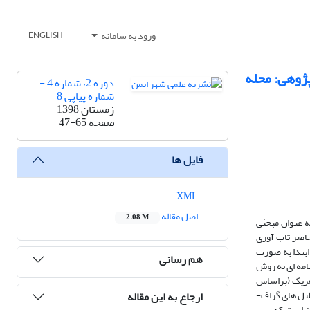
ورود به سامانه
ENGLISH
پژوهی: محله
دوره 2، شماره 4 -
شماره پیاپی 8
زمستان 1398
صفحه
47-65
فایل ها
XML
اصل مقاله
2.08 M
ه عنوان مبحثی
اضر تاب آوری
ابتدا به صورت
هم رسانی
امه ای به روش
 هریک (براساس
ار گرفته اند. همچنین از تحلیل های گراف-
ارجاع به این مقاله
وهش آن است که پس