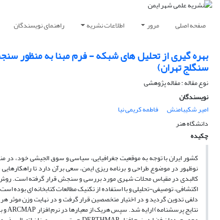
صفحه اصلی
مرور
اطلاعات نشریه
راهنمای نویسندگان
بهره گیری از تحلیل های شبکه - فرم مبنا به منظور سنج
سنگلج تهران)
نوع مقاله : مقاله پژوهشی
نویسندگان
امیر شکیبامنش
فاطمه کریمی نیا
دانشگاه هنر
چکیده
کشور ایران با توجه به موقعیت جغرافیایی، سیاسی و سوق الجیشی خود، در منطق
نوظهور در موضوع طراحی و برنامه ریزی ایمن، سعی برآن دارد تا راهکارها
کالبدی در مقیاس محلات شهری مورد بررسی و سنجش قرار گرفته است. روش است
اکتشافی، توصیفی-تحلیلی و با استفاده از تکنیک مطالعات کتابخانه ای بوده 
دلفی تدوین گردید و در اختیار متخصصین قرار گرفت و در نهایت وزن موثر هر
محور چیدمان فضا در نرم افزار DEPTHMAP