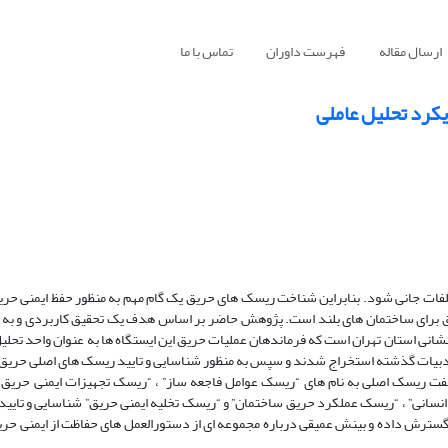
ارسال مقاله
فهرست داوران
تماس با ما
کرد تحلیل عاملی
فات جانی شود. بنابراین شناخت ریسک های حریق یک گام مهم به منظور حفظ ایمنی حر
ق برای ساختمان های بلند است. پژوهش حاضر بر اساس هدف یک تحقیق کاربردی و به 
انی استان تهران است که فرماندهان عملیات حریق این ایستگاه ها به عنوان واحد تحلیل
بیات گذشته استخراج شدند و سپس به منظور شناسایی و تایید ریسک های اصلی حریق ا
هفت ریسک اصلی به نام های “ریسک عوامل فاجعه ساز” ، “ریسک تجهیزات ایمنی حریق 
نسانی” ، “ریسک عملکرد حریق ساختمان” و “ریسک تخلیه ایمنی حریق” شناسایی و تایید
 گسترش داده و بینش عمیقی درباره مجموعه ای از دستورالعمل های حفاظت از ایمنی حر