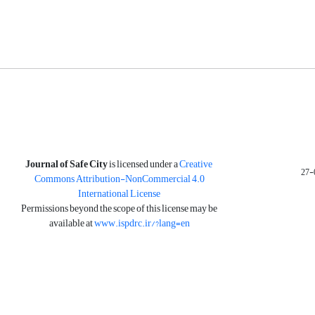
is licensed under a
Creative
Journal of Safe City
Commons Attribution-NonCommercial 4.0
International License
Permissions beyond the scope of this license may be
available at
www.ispdrc.ir/?lang=en