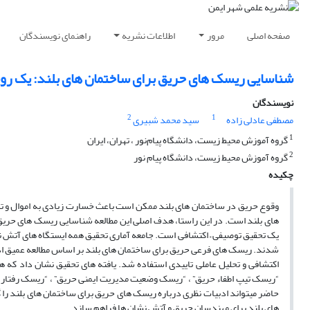
صفحه اصلی
مرور
اطلاعات نشریه
راهنمای نویسندگان
شناسایی ریسک های حریق برای ساختمان های بلند: یک روی
نویسندگان
2
1
مصطفی عادلی زاده
سید محمد شبیری
1
گروه آموزش محیط زیست، دانشگاه پیام‌نور ، تهران، ایران
2
گروه آموزش محیط زیست، دانشگاه پیام نور
چکیده
وقوع حریق در ساختمان های بلند ممکن است باعث خسارت زیادی به اموال و تل
های بلند است. در این راستا، هدف اصلی این مطالعه شناسایی ریسک های حری
یک تحقیق توصیفی – اکتشافی است. جامعه آماری تحقیق همه ایستگاه های آتش نش
شدند. ریسک های فرعی حریق برای ساختمان های بلند بر اساس مطالعه عمیق اد
اکتشافی و تحلیل عاملی تاییدی استفاده شد. یافته های تحقیق نشان داد که 
“ریسک تیپ اطفاء حریق” ، “ریسک وضعیت مدیریت ایمنی حریق” ، “ریسک رفتار ا
حاضر میتواند ادبیات نظری درباره ریسک های حریق برای ساختمان های بلند را
های بلند برای مهندسان حریق و آتش نشان ها فراهم سازد.