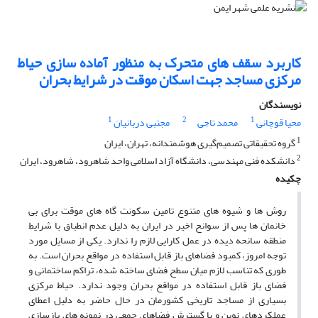
کاربرد سقف های متحرک به منظور آماده سازی حیاط
مرکزی مساجد جهت اسکان موقت در شرایط بحران
نویسندگان
1
2
1
محیا قوچانی
محمد تاجی
مجتبی دربانیان
1
گروه تحقیقاتی تصمیم‌گیری هوشمندانه، تهران، ایران
2
دانشکده فنی مهندسی، دانشگاه آزاد اسلامی واحد شاهرود، شاهرود، ایران
چکیده
روش ها و شیوه های متنوع تامین سکونت گاه های موقت برای بی
خانمان ها پس از سوانح اخیر در ایران به دلیل عدم انطباق با شرایط
منطقه سانحه دیده در عمل کارایی لازم را ندارد. یکی از مسایل مورد
توجه امروز، کمبود فضاهای باز قابل استفاده در مواقع بحران است. به
طوری که تناسب لازم میان سطح فضای ساخته شده، تراکم ساختمانی و
فضای باز قابل استفاده در مواقع بحران وجود ندارد. حیاط مرکزی
بسیاری از مساجد تاریخی کشورمان در حال حاضر به دلیل اعطای
عملکردهای نوین و یا گسترش فضاهای جمعی در نمونه های بازسازی