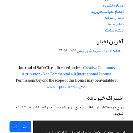
درباره نشریه
اعضای هیات تحریریه
ارسال مقاله
تماس با ما
نقشه سایت
آخرین اخبار
سامانه جدید نشریه شهر ایمن
1402-03-27
is licensed under a
Creative Commons
Journal of Safe City
Attribution-NonCommercial 4.0 International License
Permissions beyond the scope of this license may be available at
www.ispdrc.ir/?lang=en
اشتراک خبرنامه
برای دریافت اخبار و اطلاعیه های مهم نشریه در خبرنامه نشریه مشترک
شوید.
اشتراک
این وب سایت از کوکی ها برای اطمینان از ارائه بهترین