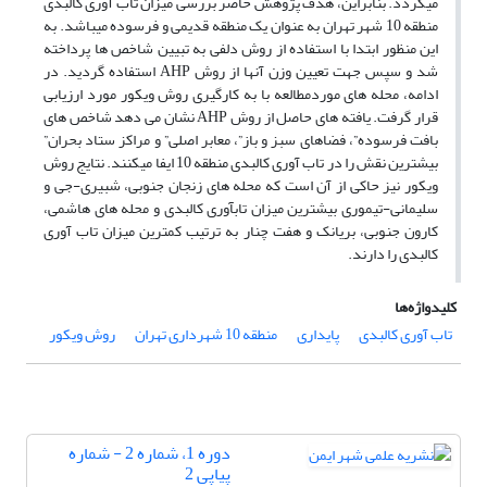
میگردد. بنابراین، هدف پژوهش حاضر بررسی میزان تاب آوری کالبدی
منطقه 10 شهر تهران به عنوان یک منطقه قدیمی و فرسوده میباشد. به
این منظور ابتدا با استفاده از روش دلفی به تبیین شاخص ها پرداخته
شد و سپس جهت تعیین وزن آنها از روش AHP استفاده گردید. در
ادامه، محله های موردمطالعه با به کارگیری روش ویکور مورد ارزیابی
قرار گرفت. یافته های حاصل از روش AHP نشان می دهد شاخص های
بافت فرسوده”، فضاهای سبز و باز”، معابر اصلی” و مراکز ستاد بحران”
بیشترین نقش را در تاب آوری کالبدی منطقه 10 ایفا میکنند. نتایج روش
ویکور نیز حاکی از آن است که محله های زنجان جنوبی، شبیری-جی و
سلیمانی-تیموری بیشترین میزان تابآوری کالبدی و محله های هاشمی،
کارون جنوبی، بریانک و هفت چنار به ترتیب کمترین میزان تاب آوری
کالبدی را دارند.
کلیدواژه‌ها
تاب آوری کالبدی
پایداری
منطقه 10 شهرداری تهران
روش ویکور
دوره 1، شماره 2 - شماره
پیاپی 2