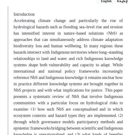
چکیده
English
Introduction
Accelerating climate change, and particularly the rise of
hydrological hazards such as flooding, sea-level rise and erosion,
has intensified interest in nature-based solutions (NbS) as
approaches that can simultaneously address climate adaptation,
biodiversity loss and human wellbeing. In many regions, these
hazards intersect with Indigenous territories where long-standing
relationships to land and water, and rich Indigenous knowledge
systems, shape both vulnerability and capacity to adapt. While
international and national policy frameworks increasingly
reference NbS and Indigenous knowledge, it remains unclear how,
in practice, different knowledge systems are brought together in
NbS projects, and with what implications for justice. This paper
presents a systematic review of NbS that involve Indigenous
communities, with a particular focus on hydrological risks, to
examine: (1) how such NbS are conceptualised and in which
ecosystem contexts and hazard types they are implemented; (2)
through which governance models, participatory methods and
epistemic frameworks bridging between scientific and Indigenous
knowledge is operationalised; and (3) what kinds of benefits,