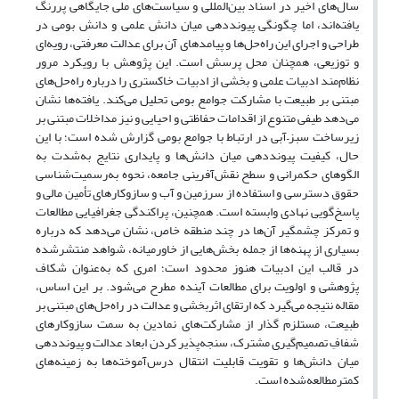
سال‌های اخیر در اسناد بین‌المللی و سیاست‌های ملی جایگاهی پررنگ
یافته‌اند، اما چگونگی پیونددهی میان دانش علمی و دانش بومی در
طراحی و اجرای این راه‌حل‌ها و پیامدهای آن برای عدالت معرفتی، رویه‌ای
و توزیعی، همچنان محل پرسش است. این پژوهش با رویکرد مرور
نظام‌مند ادبیات علمی و بخشی از ادبیات خاکستری را درباره راه‌حل‌های
مبتنی بر طبیعت با مشارکت جوامع بومی تحلیل می‌کند. یافته‌ها نشان
می‌دهد طیفی متنوع از اقدامات حفاظتی و احیایی و نیز مداخلات مبتنی بر
زیرساخت سبز–آبی در ارتباط با جوامع بومی گزارش شده است؛ با این
حال، کیفیت پیونددهی میان دانش‌ها و پایداری نتایج به‌شدت به
الگوهای حکمرانی و سطح نقش‌آفرینی جامعه، نحوه به‌رسمیت‌شناسی
حقوق دسترسی و استفاده از سرزمین و آب و سازوکارهای تأمین مالی و
پاسخ‌گویی نهادی وابسته است. همچنین، پراکندگی جغرافیایی مطالعات
و تمرکز چشمگیر آن‌ها در چند منطقه خاص، نشان می‌دهد که درباره
بسیاری از پهنه‌ها از جمله بخش‌هایی از خاورمیانه، شواهد منتشرشده
در قالب این ادبیات هنوز محدود است؛ امری که به‌عنوان شکاف
پژوهشی و اولویت برای مطالعات آینده مطرح می‌شود. بر این اساس،
مقاله نتیجه می‌گیرد که ارتقای اثربخشی و عدالت در راه‌حل‌های مبتنی بر
طبیعت، مستلزم گذار از مشارکت‌های نمادین به سمت سازوکارهای
شفافِ تصمیم‌گیری مشترک، سنجه‌پذیر کردن ابعاد عدالت و پیونددهی
میان دانش‌ها و تقویت قابلیت انتقال درس‌آموخته‌ها به زمینه‌های
کمترمطالعه‌شده است.