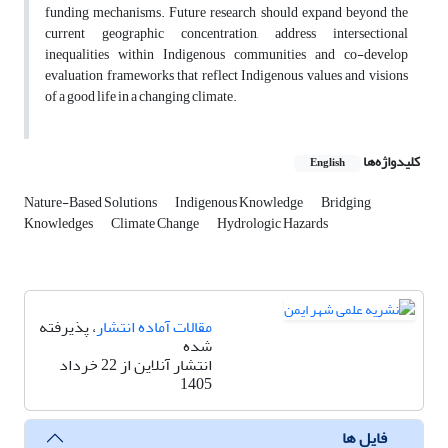
funding mechanisms. Future research should expand beyond the
current geographic concentration, address intersectional
inequalities within Indigenous communities and co-develop
evaluation frameworks that reflect Indigenous values and visions
of a good life in a changing climate.
کلیدواژه‌ها
English
Nature-Based Solutions
Indigenous Knowledge
Bridging
Knowledges
Climate Change
Hydrologic Hazards
مقالات آماده انتشار
، پذیرفته
شده
انتشار آنلاین از 22 خرداد
1405
فایل ها