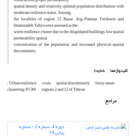
spatial density and relatively optimal population distribution with
moderate resilience status. Among
the localities of region 12, Bazar, Arg-Pamnar, Ferdowsi and
Imamzadeh Yahya were assessed as the
worst resilience cluster due to the dilapidated buildings, low spatial
permeability, spatial
concentration of the population, and increased physical-spatial
discontinuity.
کلیدواژه‌ها
English
: Urban resilience
crisis
spatial discontinuity
fuzzy mean
clustering (FCM)
regions 2 and 12 of Tehran
مراجع
دوره 4، شماره 2 - شماره
پیاپی 14