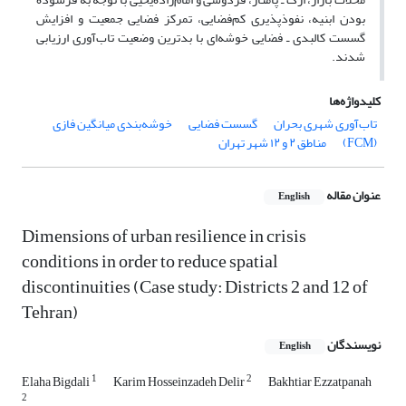
بودن ابنیه، نفوذپذیری کم‌فضایی، تمرکز فضایی جمعیت و افزایش
گسست‌ کالبدی ـ فضایی خوشه‌ای با بدترین وضعیت تاب‌آوری ارزیابی
شدند.
کلیدواژه‌ها
تاب‌آوری شهری بحران
گسست فضایی
خوشه‌بندی میانگین فازی
(FCM)
مناطق ۲ و ۱۲ شهر تهران
عنوان مقاله
English
Dimensions of urban resilience in crisis
conditions in order to reduce spatial
discontinuities (Case study: Districts 2 and 12 of
Tehran)
نویسندگان
English
1
2
Elaha Bigdali
Karim Hosseinzadeh Delir
Bakhtiar Ezzatpanah
2