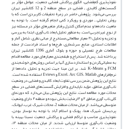
نفوذپذیری کم‌فضایی، الگوی پراکنش فضایی جمعیت، عوامل مؤثر بر
گسست‌های کالبدی ـ فضایی در سطح منطقه 2 و 12 کلانشهر تهران
بررسی می‌شود. پژوهش حاضر در زمرة تحقیقات کاربردی است که با
روش تحلیلی ـ موردی و رویکرد کمی انجام گرفته است. با توجه به
ماهیت داده‌ها و عدم امکان کنترل رفتار متغیرهای مؤثر در مـسئله نیز
از نـوع غیرتجربـی است. به منظور تحلیل ابعاد تاب‌آوری، ابتدا به بررسی
و تجزیه و تحلیل ۲۱ معیار مطالعاتی مستخرج از مبانی نظری، شامل آمار و
اطلاعات اسنادی، منابع سرشماری، طرح‌ها و اسناد فرادست از جمله
مطالعات طرح تفصیلی و حوزه و بلوک آماری 1396 کلانشهر تهران
پرداخته شد. پس از استخراج و طبقه‌بندی معیارهای مورد مطالعه ‌اقدام
به عملیاتی‌‌کردن و استانداردسازی آنها بر اساس روش‌های خوشه‌بندی
FCM و K-Means شد. بر این مبنا جهت تجزیه و تحلیل داده‌ها از
نرم‌افزارهای Excel، Arc GIS، Matlab و Eviews استفاده شده است.
نتایج این پژوهش ضمن بررسی تفاوت ابعاد کالبدی و فضایی در وضعیت
تاب‌آوری مناطق، مؤید ناپایداری و افزایش گسست‌های فضایی در سطح
محلات مورد مطالعه است. نتایج این پژوهش بیان می‌دارد که دورنمای
کلی تاب آوری مناطق ۲ و ۱۲رضایت بخش نبوده و منطقه ۲ دارای وضعیت
متوسطی می‌باشد. از میان محلات منطقه 2، محلات شهرک غرب، ایوانک،
پردیسان شهرک هما، پونک و اسلام آباد با توجه به نوساز بودن،
نفوذپذیری مناسب و تراکم فضایی و پراکنش جمعیت نسبتا بهینه با
وضعیت تاب‌آوری متوسط ارزیابی شدند. از میان محلات منطقه ۱۲،
محلات بازار، ارگ ـ‌ پامنار، فردوسی و امام‌زاده‌یحیی با توجه به فرسوده