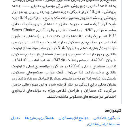
به لحاظ هدف کاربردی و روش تحقیق آن توصیفی – تحلیلی است. جامعه
پژوهش شامل 10 نفر از خبرگان حوزه معماری و طراحی ایران بوده و ابزار
پژوهش پرسشنامه زوجی محقق ساخته که با نرخ ناسازگاری 0/01 مورد
تأیید قرار گرفته است. تجزیه تحلیل داده‌ها از طریق تکنیک تحلیل
سلسله مراتبی
AHP
و با استفاده از نرم‌افزار آماری
Expert Choice
V.11
انجام پذیرفت. یافته‌ها نشان داد، تمامی مؤلفه‌های تاب‌آوری
اجتماعی در مجتمع‌های مسکونی دارای اهمیت می­باشند. در این بین
مؤلفه ویژگی‌های اجتماعی با وزن 314/0 در بین سایر مؤلفه‌ها از اولویت
بالاتری برخوردار است. همچنین، زیر معیار فضاهای باز مجتمع مسکونی
با وزن (429/0)، احساس امنیت (347/0)، شرایط اقلیمی (341/0) و
تناسب فضاهای داخلی (205/0) در هر گروه مؤلفه‌های اصلی از اولویت
بالاتری برخوردارند. لذا می‌توان گفت طراحی مجتمع‌های مسکونی
بایستی در تداوم نیاز مردم به مفهومی بیش از تنها یک سرپناه باشد و به
عنوان محلی برای زندگی در نظر گرفته شود و این مهم زمانی حاصل
می‌گردد که معماران و طراحان نگاهی ویژه به مؤلفه‌های تاب‌آوری
اجتماعی در مجتمع‌های مسکونی داشته باشند.
کلیدواژه‌ها
تاب‌آوری اجتماعی
مجتمع‌های مسکونی
همه‌گیری بیماری‌ها
تحلیل
سلسله مراتبی معماری