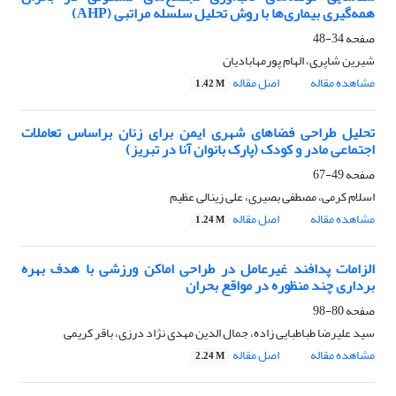
همه‌گیری بیماری‌ها با روش تحلیل سلسله مراتبی (AHP)
صفحه
34-48
شیرین شاپری، الهام پورمهابادیان
مشاهده مقاله
اصل مقاله
1.42 M
تحلیل طراحی فضاهای شهری ایمن برای زنان براساس تعاملات
اجتماعی مادر و کودک (پارک بانوان آنا در تبریز)
صفحه
49-67
اسلام کرمی، مصطفی بصیری، علی زینالی عظیم
مشاهده مقاله
اصل مقاله
1.24 M
الزامات پدافند غیرعامل در طراحی اماکن ورزشی با هدف بهره
برداری چند منظوره در مواقع بحران
صفحه
80-98
سید علیرضا طباطبایی زاده، جمال الدین مهدی نژاد درزی، باقر کریمی
مشاهده مقاله
اصل مقاله
2.24 M