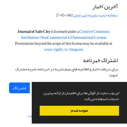
آخرین اخبار
سامانه جدید نشریه شهر ایمن
1402-03-27
is licensed under a
Creative Commons
Journal of Safe City
Attribution-NonCommercial 4.0 International License
Permissions beyond the scope of this license may be available at
www.ispdrc.ir/?lang=en
اشتراک خبرنامه
برای دریافت اخبار و اطلاعیه های مهم نشریه در خبرنامه نشریه مشترک
شوید.
اشتراک
این وب سایت از کوکی ها برای اطمینان از ارائه بهترین
خدمات استفاده می کند.
متوجه شدم
سامانه مدیریت نشریات علمی.
طراحی و پیاده سازی از
سیناوب