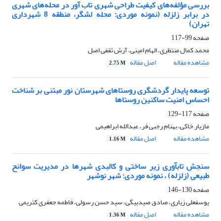
بررسی مؤلفه‌های کیفیت طراحی شهری تاب آور در محله‌های شهری
در برابر زلزله (نمونه موردی: محله لشگر، منطقه 8 شهرداری
تهران)
صفحه
99-117
محمد کمال منتظری، الهام امینی، آرش ثقفی اصل
مشاهده مقاله
اصل مقاله
2.75 M
توسعه پایدار گردشگری روستاهای شهرستان نور مبتنی بر شناخت
احساس امنیت ساکنین روستاها
صفحه
117-129
مازیار خاکی، بهنام رجبی فر، عبدالله ابراهیمی
مشاهده مقاله
اصل مقاله
1.16 M
سنجش تابآوری زیر ساختی و کالبدی شهرها در مدیریت سوانح
طبیعی (زلزله) ، نمونه موردی: شهر نوشهر
صفحه
130-146
یوسفعلی زیاری، صادق صیدبیگی، سید حسن رسولی، فاطمه جعفری کتریمی
مشاهده مقاله
اصل مقاله
1.36 M