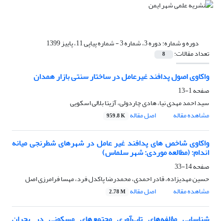
دوره و شماره:
دوره 3، شماره 3 - شماره پیاپی 11، پاییز 1399
تعداد مقالات:
8
واکاوی اصول پدافند غیرعامل در ساختار سنتی بازار همدان
صفحه
1-13
سید احمد مهدی نیا، هادی چاردولی، آزیتا بلالی اسکویی
مشاهده مقاله
اصل مقاله
959.8 K
واکاوی شاخص های پدافند غیر عامل در شهرهای شطرنجی میانه
اندام: (مطالعه موردی: شهر سلماس)
صفحه
14-33
حسین مهدیزاده، قادر احمدی، محمدرضا پاکدل فرد، مهسا فرامرزی اصل
مشاهده مقاله
اصل مقاله
2.78 M
شناسایی مؤلفه‌های تاب‌آوری مجتمع‌های مسکونی در بحران