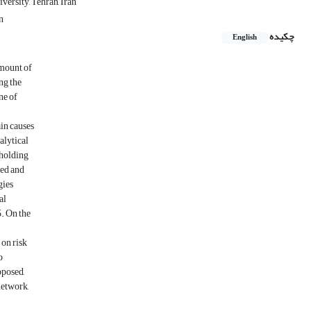
ersity, Tehran, Iran
n
چکیده
English
amount of
ng the
ne of
in causes
alytical
 holding
ted and
gies
al
5. On the
 on risk
o
oposed,
network,