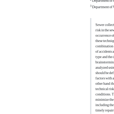
Department of C
3
Department of W
Sewer collect
risk in the s
occurrence of
these techniqu
combination 
of accidents 
type, and the
brainstorming
analyzed usi
should be def
factors with a
other hand, t
technical ris
conditions. T
minimize the 
including the
timely repair