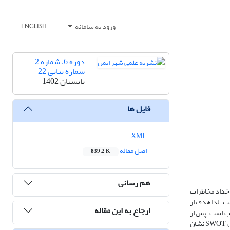
ورود به سامانه
ENGLISH
دوره 6، شماره 2 -
شماره پیاپی 22
تابستان 1402
فایل ها
XML
اصل مقاله
839.2 K
هم رسانی
خداد مخاطرات
ت. لذا هدف از
ارجاع به این مقاله
شبکه فاضلاب است. پس از
برگزاری جلسات طوفان فکری برای شناسایی آسیب های وارد بر شبکه فاضلاب، ماتریس SWOT تکمیل شده و با استفاده از روش استخوان ماهی تحلیل شد. نتایج روش SWOT نشان