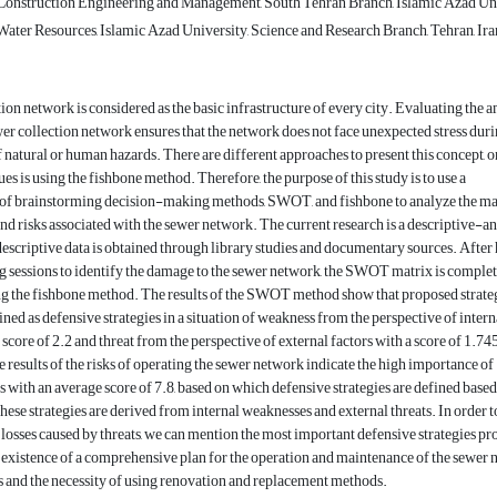
onstruction Engineering and Management, South Tehran Branch, Islamic Azad Univ
ater Resources, Islamic Azad University, Science and Research Branch, Tehran, Ira
ion network is considered as the basic infrastructure of every city. Evaluating the 
ewer collection network ensures that the network does not face unexpected stress duri
 natural or human hazards. There are different approaches to present this concept, o
es is using the fishbone method. Therefore, the purpose of this study is to use a
of brainstorming decision-making methods, SWOT, and fishbone to analyze the ma
and risks associated with the sewer network. The current research is a descriptive-an
 descriptive data is obtained through library studies and documentary sources. After
 sessions to identify the damage to the sewer network, the SWOT matrix is comple
ng the fishbone method. The results of the SWOT method show that proposed strate
ined as defensive strategies in a situation of weakness from the perspective of intern
 score of 2.2 and threat from the perspective of external factors with a score of 1.74
he results of the risks of operating the sewer network indicate the high importance of
ks with an average score of 7.8, based on which defensive strategies are defined based
hese strategies are derived from internal weaknesses and external threats. In order t
losses caused by threats, we can mention the most important defensive strategies pr
 existence of a comprehensive plan for the operation and maintenance of the sewer 
s and the necessity of using renovation and replacement methods.