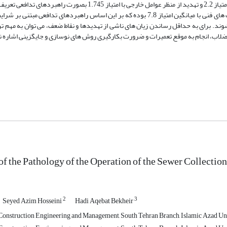
داد که راهبردهای پیشنهادی می باید در وضعیت ضعف از منظر عوامل داخلی با امتیاز 2.2 و تهدید از منظر عوامل خارجی با امت
نتایج ریسک های بهره برداری از شبکه فاضلاب حاکی از بالا بودن اهمیت ریسک های فنی با میانگین امتیاز 7.8 بوده که بر این اساس راهبردها
ند. برای به حداقل رساندن زیان های ناشی از تهدیدها و نقاط ضعف، می توان به مهم ت
اضلاب، انجام به موقع تعمیرات و ضرورت بکارگیری روش های نوسازی و جایگزینی اشاره ن
of the Pathology of the Operation of the Sewer Collecti
2
3
Seyed Azim Hosseini
Hadi Aqebat Bekheir
onstruction Engineering and Management, South Tehran Branch, Islamic Azad Univ