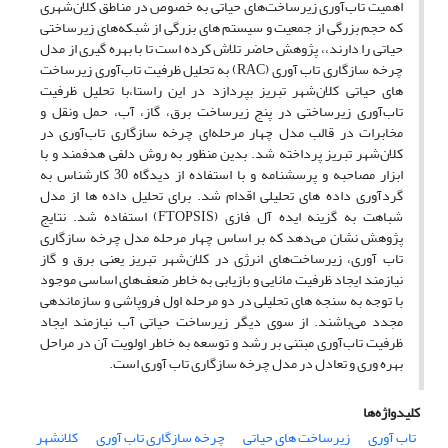
اهمیت تاب‌آوری زیرساخت‌های حیاتی به خصوص در مناطق کلان‌شهری
که حجم بزرگی از جمعیت و سیستم های بزرگی از شبکه‌های زیرساختی
حیاتی را دارند،، پژوهش حاضر تلاش کرده است تا با بهره گیری از مدل
چرخه سازگاری تاب آوری (RAC) به تحلیل ظرفیت تاب‌آوری زیرساخت
های حیاتی کلان‌شهر تبریز بپردازد در این راستا،با تحلیل ظرفیت
تاب‌آوری زیرساختی در پنج زیرساخت برق، گاز، آب، حمل ونقل و
مخابرات در قالب مدل چهار مرحله‌ای چرخه سازگاری تاب‌آوری در
کلان‌شهر تبریز پرداخته شد. بدین منظور به روش دلفی هدفمند و با
ابزار مصاحبه و پرسشنامه و با استفاده از دیدگاه 30 کارشناس به
گردآوری داده های تحلیلی اقدام شد. برای تحلیل داده ها از مدل
شباهت به گزینه ایده آل فازی (FTOPSIS) استفاده شد. نتایج
پژوهش نشان می‌دهد که بر اساس چهار مرحله مدل چرخه سازگاری
تاب آوری، زیرساخت‌های انرژی در کلان‌شهر تبریز یعنی برق و گاز
نیازمند ایجاد ظرفیت مانایی و بازیابی به خاطر ضعف‌های اساسی موجود
با توجه به سنجه های تحلیلی در دو مرحله اول فروپاشی و سازماندهی
مجدد می‌باشند. از سوی دیگر زیرساخت حیاتی آب نیازمند ایجاد
ظرفیت تاب‌آوری مبتنی بر رشد و توسعه به خاطر اولویت آن در مراحل
بهره وری و تعادل در مدل چرخه سازگاری تاب آوری است.
کلیدواژه‌ها
تاب آوری
زیرساخت های حیاتی
چرخه سازگاری تاب آوری
کلانشهر