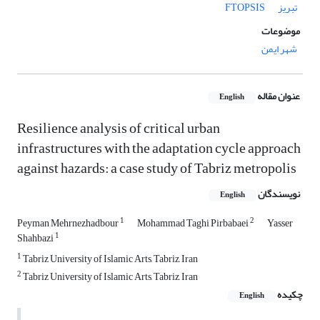
تبریز
FTOPSIS
موضوعات
شهر ایمن
عنوان مقاله
English
Resilience analysis of critical urban
infrastructures with the adaptation cycle approach
against hazards: a case study of Tabriz metropolis
نویسندگان
English
1
2
Peyman Mehrnezhadbour
Mohammad Taghi Pirbabaei
Yasser
1
Shahbazi
1
Tabriz University of Islamic Arts, Tabriz, Iran
2
Tabriz University of Islamic Arts, Tabriz, Iran
چکیده
English