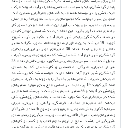
مالی برای سیاست‌های حمایتی صنعت گردشگری محدود است. توسعه
پایدار گردشگری باید با سیاست مشخصی به اجرا در­آید تا بتواند حرکت
امید بخشی را در توسعه همه­ جانبه فضاهای جغرافیایی تضمین کند.
همچنین بسیار مهم است که مجموعه‌ای از سیاست‌ها و راهکارهای عملی
بهینه جهت مدیریت و بهبود تاب­ آوری این صنعت اتخاذ و در دستور کار
نهادهای مختلف قرار بگیرد. این مقاله درصدد شناسایی عوامل کلیدی
در صنعت گردشگری پایدار شهر خرم آباد با تاکید بر اثرات شیوع
کووید-19 می­باشد. بدین منظور از منابع و مطالعات صورت گرفته معتبر
داخلی و خارجی ابتدا تعداد 36 متغیرهای موثر بر ارزیابی پایداری
گردشگری شهر خرم ­آباد شناسایی شد که به ورودی ماتریس تاثیرات
تبدیل شده است. سپس برای ماتریس مذکور با روش دلفی از تعداد 25
نفر از مدیران، خبرگان، متخصصان و کارشناسان که به مسائل
گردشگری شهر خرم­ آباد احاطه دارند، خواسته شد که پرسشنامه
امتیازدهی تاثیرات شاخص ها بر یکدیگر را با توجه به تاثیرات بیماری
همه گیر کوئید 19 پر نمایند. بر اساس جمع­ بندی موارد متغیرهای
پژوهش در 4 بعد و 36 متغیر تقسیم ­بندی­ شدند. پرسشنامه ­های پر
شده در نرم افزار میک­ مک وارد شده است. یافته­ های پژوهش نشان
می­دهد که متغیرهای امکانات فرهنگی، رفاهی و تفریحی، میزان
سرمایه­ گذاری بخش خصوصی، جرم و جنایت و تنوع اقتصادی تاثیرگذار
و متغیرهای امنیت، مراکز اقامتی، معیشت و زیست­ پذیری و رضایتمندی
تاثیرپذیر می ­باشند. نتایج از لزوم تداوم فعالیت­ها و کسب و کارهای
گردشگری به عنوان یکی از اهرم توسعه اقتصادی شهر خرم­ آباد و نیز