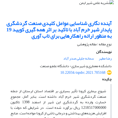
آینده نگاری شناسایی عوامل کلیدی صنعت گردشگری
پایدار شهر خرم آباد با تاکید بر اثر همه گیری کویید 19
به منظور ارائه راهکارهایی برای تاب آوری
نوع مقاله : مقاله پژوهشی
نویسندگان
رضا مطهر
سمانه جلیلی صدر آباد
دانشکده معماری و شهرسازی- دانشگاه علم و صنعت
10.22034/ispdrc.2021.705168
چکیده
شیوع بیماری کرونا تأثیر بسیاری بر اقتصاد استان لرستان از جمله
صنعت گردشگری شهر خرم ­آباد داشته است. بنابر آمار، مجموع
خسارت وارده به گردشگری این شهر
از
اسفند 1398 تاکنون
1,218,517,000,000 ریال برآورد شده است. در شرایطی که دولت با
افزایش هزینه‌های بهداشتی و درمانی ناشی از کرونا مواجه است، منابع