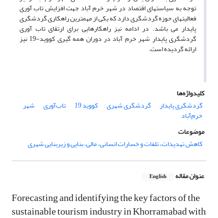
توجه به سیاست­های اقتصاد در شهر خرم ­آباد جهت افزایش تاب­ آوری
فعالیت­های حوزه گردشگری دارد که یکی از مهم­ترین راهکاری گردشگری
پایدار می­ باشد. در ادامه نیز راهکارهایی برای ارتقای تاب­ آوری
گردشگری پایدار شهر خرم ­آباد در دوران همه گیری کووید-19 نیز
ارائه گردیده است.
کلیدواژه‌ها
گردشگری پایدار
گردشگری شهری
کووید 19
تاب‌آوری
شهر
خرم‌آباد
موضوعات
کاهش تهدیدات، تلفات و خسارات انسانی، مالی، بنایی و زیربنایی شهری
عنوان مقاله
English
Forecasting and identifying the key factors of the
sustainable tourism industry in Khorramabad with