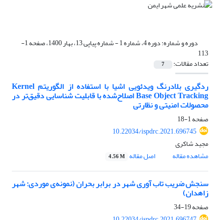
دوره و شماره:
دوره 4، شماره 1 - شماره پیاپی 13، بهار 1400، صفحه 1-
113
تعداد مقالات:
7
ردگیری بلادرنگ ویدئویی اشیا با استفاده از الگوریتم Kernel
Base Object Tracking اصلاح‌شده با قابلیت شناسایی دقیق‌تر در
محصولات امنیتی و نظارتی
صفحه
1-18
10.22034/ispdrc.2021.696745
مجید شاکری
مشاهده مقاله
اصل مقاله
4.56 M
سنجش ضریب تاب آوری شهر در برابر بحران (نمونه‌ی موردی: شهر
زاهدان)
صفحه
19-34
10.22034/ispdrc.2021.696747