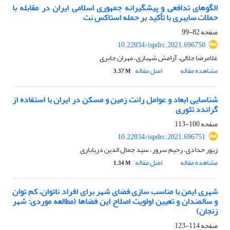
الگوهای تدافعی و پیشگیرانه جمهوری اسلامی ایران در مقابله با
حملات سایبری با تأکید بر حمله استاکس نت
صفحه
82-99
10.22034/ispdrc.2021.696750
غلامرضا جلالی، آرامش شهبازی، مهران جابری
مشاهده مقاله
اصل مقاله
3.37 M
شناسایی ابعاد و عوامل رانت زمین و مسکن در ایران با استفاده از
گراندد تئوری
صفحه
100-113
10.22034/ispdrc.2021.696751
زیور حدادی، رحیم سرور، سید جمال الدین دریاباری
مشاهده مقاله
اصل مقاله
1.34 M
شهری ایمن با مناسب سازی فضای شهر برای افراد ناتوان، کم توان
و سالمندان و تعیین اولویت اصلاح این فضاها (مطالعه موردی: شهر
زنجان)
صفحه
114-123