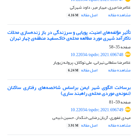
غلامرضا میری، مهیار میر، داود شهرکی
مشاهده مقاله
اصل مقاله
4.16 M
تأثیر مؤلفه‌‌‌های امنیت، پویایی و سرزندگی در باز زنده‌سازی محلات
ناکارآمد شهری مورد مطالعه محله‌ی خاک‌سفید منطقه‌ی چهار تهران
صفحه
35-58
10.22034/ispdrc.2021.696748
غلامرضا سلطانی تهرانی، علی توکلان، پروانه زیویار
مشاهده مقاله
اصل مقاله
6.24 M
برساخت الگوی شهر ایمن براساس شاخصه‌های رفتاری ساکنان
(نمونه‌ی موردی محله‌ی راهبند ساری)
صفحه
59-81
10.22034/ispdrc.2021.696749
مهدی غفوری، آریان رضایی خنکدار، حسین ذبیحی
مشاهده مقاله
اصل مقاله
3.91 M